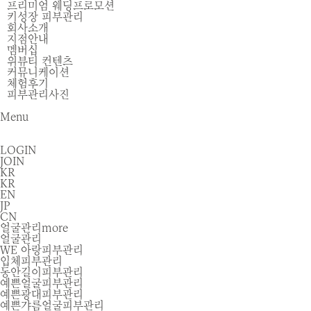
프리미엄 웨딩프로모션
키성장 피부관리
회사소개
지점안내
멤버십
위뷰티 컨텐츠
커뮤니케이션
체험후기
피부관리사진
Menu
LOGIN
JOIN
KR
KR
EN
JP
CN
얼굴관리
more
얼굴관리
WE 아랑피부관리
입체피부관리
동안길이피부관리
예쁜얼굴피부관리
예쁜광대피부관리
예쁜갸름얼굴피부관리