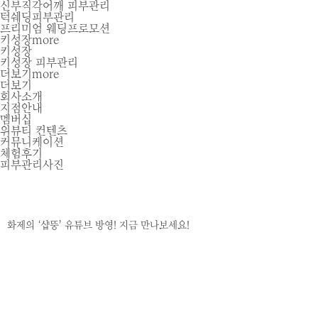
신부직각어깨 피부관리
턱쉐딩피부관리
프리미엄 웨딩프로모션
키성장
more
키성장
키성장 피부관리
더보기
more
더보기
회사소개
지점안내
멤버십
위뷰티 컨텐츠
커뮤니케이션
체험후기
피부관리사진
화제의 ‘샵뚱’ 유튜브 방영! 지금 만나보세요!