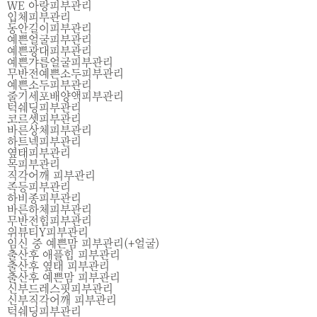
WE 아랑피부관리
입체피부관리
동안길이피부관리
예쁜얼굴피부관리
예쁜광대피부관리
예쁜갸름얼굴피부관리
무반전예쁜소두피부관리
예쁜소두피부관리
줄기세포배양액피부관리
턱쉐딩피부관리
코르셋피부관리
바른상체피부관리
하트넥피부관리
옆태피부관리
목피부관리
직각어깨 피부관리
족등피부관리
하비종피부관리
바른하체피부관리
무반전힙피부관리
위뷰티Y피부관리
임신 중 예쁜맘 피부관리(+얼굴)
출산후 애플힙 피부관리
출산후 옆태 피부관리
출산후 예쁜맘 피부관리
신부드레스핏피부관리
신부직각어깨 피부관리
턱쉐딩피부관리