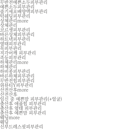
무반전예쁜소두피부관리
예쁜소두피부관리
줄기세포배양액피부관리
턱쉐딩피부관리
상체관리
more
상체관리
코르셋피부관리
바른상체피부관리
하트넥피부관리
옆태피부관리
목피부관리
직각어깨 피부관리
족등피부관리
턱쉐딩 피부관리 NEW PROGRAM OPEN
하체관리
more
하체관리
하비종피부관리
바른하체피부관리
무반전힙피부관리
위뷰티Y피부관리
산전산후
more
산전산후
임신 중 예쁜맘 피부관리(+얼굴)
출산후 애플힙 피부관리
출산후 옆태 피부관리
출산후 예쁜맘 피부관리
웨딩
more
웨딩
신부드레스핏피부관리